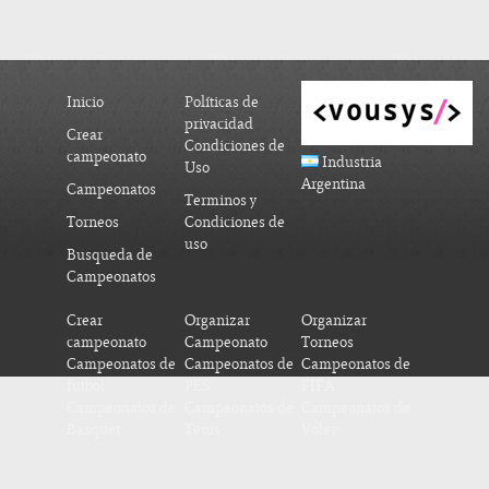
Inicio
Políticas de
privacidad
Crear
Condiciones de
campeonato
Industria
Uso
Argentina
Campeonatos
Terminos y
Torneos
Condiciones de
uso
Busqueda de
Campeonatos
Crear
Organizar
Organizar
campeonato
Campeonato
Torneos
Campeonatos de
Campeonatos de
Campeonatos de
futbol
PES
FIFA
Campeonatos de
Campeonatos de
Campeonatos de
Basquet
Tenis
Voley